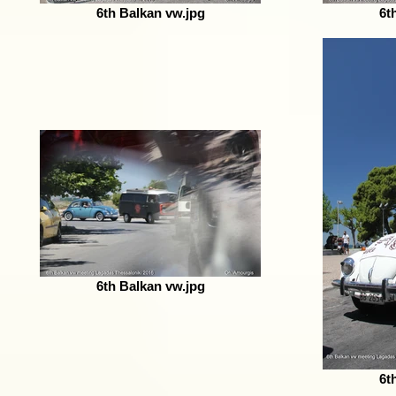
6th Balkan vw.jpg
6t
6th Balkan vw.jpg
6t