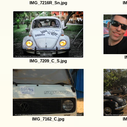
IMG_7216R_Sn.jpg
I
I
IMG_7209_C_S.jpg
IMG_7162_C.jpg
I