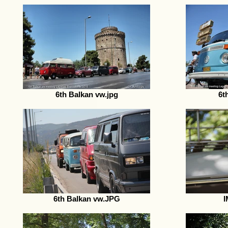
6th Balkan vw.jpg
6t
6th Balkan vw.JPG
I