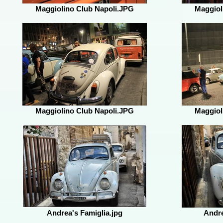
Maggiolino Club Napoli.JPG
Maggiol
Maggiolino Club Napoli.JPG
Maggiol
Andrea's Famiglia.jpg
Andre