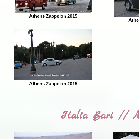
Athens Zappeion 2015
Athe
Athens Zappeion 2015
Italia Bari // N