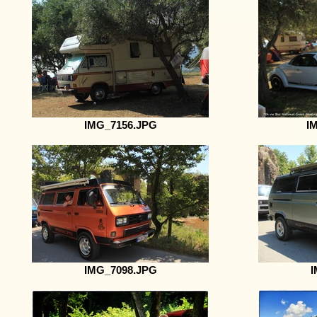
IMG_7156.JPG
I
IMG_7098.JPG
I