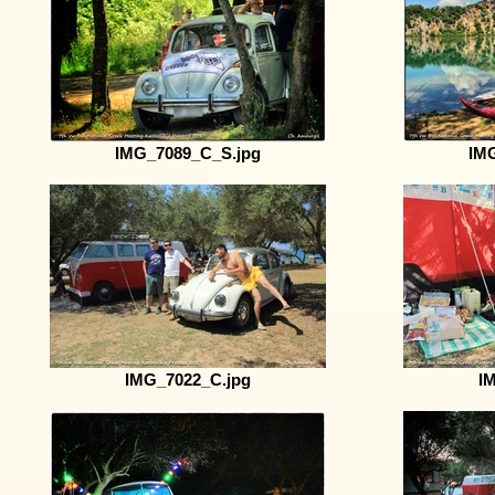
IMG_7089_C_S.jpg
IM
IMG_7022_C.jpg
I