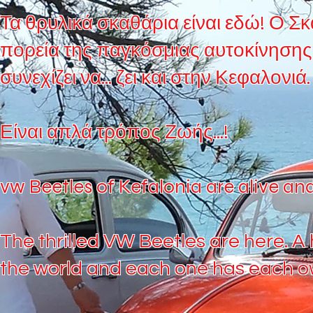
Τα θρυλικά σκαθάρια είναι εδώ! Ο Σκ
πορεία της παγκόσμιας αυτοκίνησης
συνεχίζει να... ζει και στην Κεφαλονιά.
Είναι απλά τρόπος Ζωής...!
vw Beetles of Kefalonia are alive and 
The thrilled VW Beetles are here. A
the world and each one has each own 