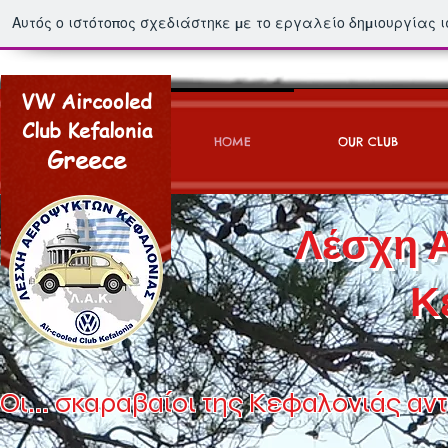
Αυτός ο ιστότοπος σχεδιάστηκε με το εργαλείο δημιουργίας 
VW Aircooled
Club Kefalonia
HOME
OUR CLUB
Greece
Λέσχη 
Κ
Οι... σκαραβαίοι της Κεφαλονιάς αντ